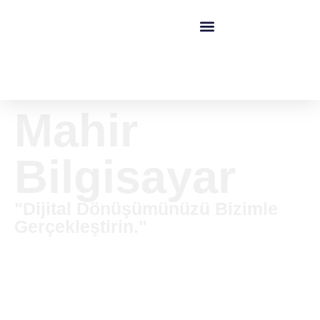
Mahir
Bilgisayar
"Dijital Dönüşümünüzü Bizimle
Gerçekleştirin."